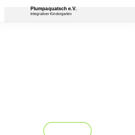
Plumpaquatsch e.V.
Integrativer Kindergarten
Herzlich Willkommen
beim Integrativen Kindergarten
Plumpaquatsch
Über uns